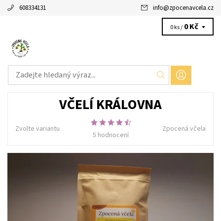
608334131
info
@
zpocenavcela.cz
0 Kč
0 ks /
VČELÍ KRÁLOVNA
Zvolte variantu
Zpocená včela
5 hodnocení