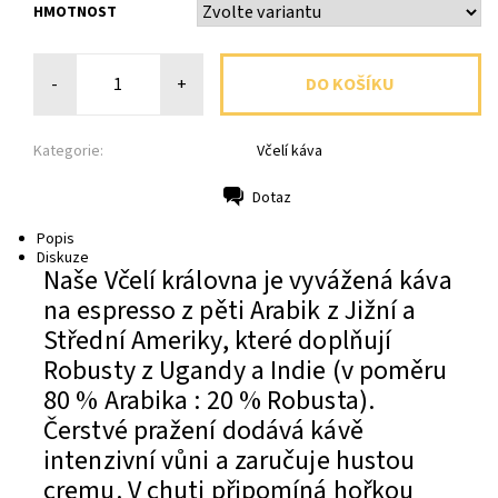
HMOTNOST
-
+
Kategorie:
Včelí káva
Dotaz
Tisk
Popis
Diskuze
Naše Včelí královna je vyvážená káva
na espresso z pěti Arabik z Jižní a
Střední Ameriky, které doplňují
Robusty z Ugandy a Indie (v poměru
80 % Arabika : 20 % Robusta).
Čerstvé pražení dodává kávě
intenzivní vůni a zaručuje hustou
cremu. V chuti připomíná hořkou