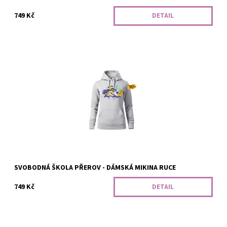
749 Kč
DETAIL
Klasická mikina s kapucí a přední kapsou, s rovným střihem a
bočními švy. Pro naše přátele ze Svobodné školy z Přerova :)
Dostupnost:
Vyrobíme
Kód:
381/S/SV
SVOBODNÁ ŠKOLA PŘEROV - DÁMSKÁ MIKINA RUCE
749 Kč
DETAIL