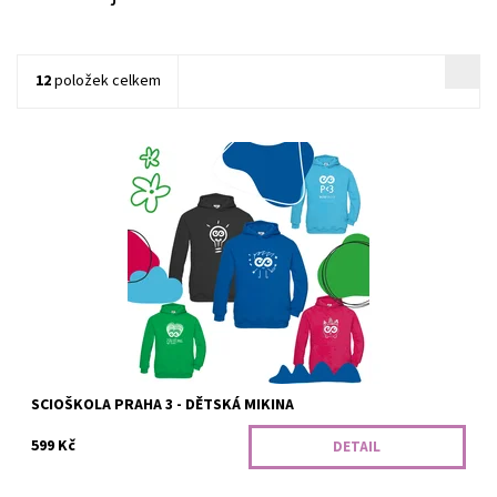
12
položek celkem
Dětská mikina s kapucí a přední kapsou. Od našeho ScioŠkolího
včelího týmu. :)
Dostupnost:
Vyrobíme
Kód:
354/SCI
SCIOŠKOLA PRAHA 3 - DĚTSKÁ MIKINA
599 Kč
DETAIL