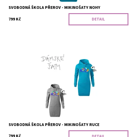
SVOBODNÁ ŠKOLA PŘEROV - MIKINOŠATY NOHY
799 Kč
DETAIL
Hezké mikinošaty s kapucí, přední kapsou a lehce vypasovaným
střihem, dlouhé nad kolena. Pro naše parťáky ze Svobodné školy
z Přerova :)
Dostupnost:
Vyrobíme
Kód:
361/SCI2
SVOBODNÁ ŠKOLA PŘEROV - MIKINOŠATY RUCE
799 Kč
DETAIL