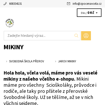
608334131
info
@
zpocenavcela.cz
0 Kč
0 ks /
MIKINY
SVOBODNÁ ŠKOLA PŘEROV
JAROV MIKINY
Hola hola, včela volá, máme pro vás veselé
mikiny z našeho včelího e-shopu.
Mikini
máme pro všechny Scioškoláky, průvodce i
rodiče, ale taky pro přátele z přerovské
Svobodné školy. Už se těšíme, až se v nich
všichni sejdeme.