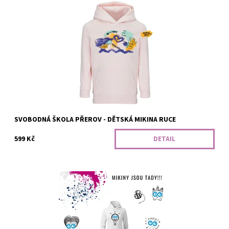
Dostupnost:
Vyrobíme
Kód:
375/SV/3
SVOBODNÁ ŠKOLA PŘEROV - DĚTSKÁ MIKINA RUCE
599 Kč
DETAIL
Klasická dámská mikina s kapucí a přední kapsou, s lehce
vypasovaným střihem a bočními švy. Od našeho ScioŠkolího
včelího týmu. :)
Dostupnost:
Vyrobíme
Kód:
351/SCI