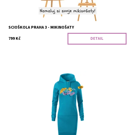
SCIOŠKOLA PRAHA 3 - MIKINOŠATY
799 Kč
DETAIL
Hezké mikinošaty s kapucí, přední kapsou a lehce vypasovaným
střihem, dlouhé nad kolena. Pro naše parťáky ze Svobodné školy
z Přerova :)
Dostupnost:
Vyrobíme
Kód:
378/SCI/S