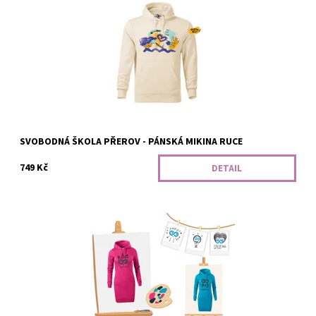
bočními švy. Pro naše přátele ze Svobodné školy z Přerova :)
Dostupnost:
Vyrobíme
Kód:
384/S/SV
SVOBODNÁ ŠKOLA PŘEROV - PÁNSKÁ MIKINA RUCE
749 Kč
DETAIL
Hezké mikinošaty s kapucí, přední kapsou a lehce vypasovaným
střihem, dlouhé nad kolena. Od našeho ScioŠkolího včelího týmu
z Prahy 3. :)
Dostupnost:
Vyrobíme
Kód:
357/SCI2