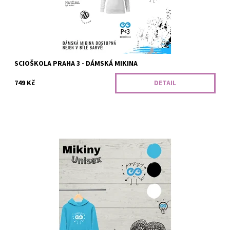
SCIOŠKOLA PRAHA 3 - DÁMSKÁ MIKINA
749 Kč
DETAIL
Klasická mikina s kapucí a přední kapsou, s rovným střihem a
bočními švy. Od našeho ScioŠkolího včelího týmu. :)
Dostupnost:
Vyrobíme
Kód:
342/SCI