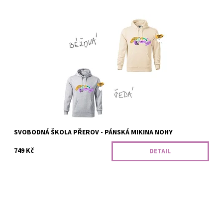
Klasická mikina s kapucí a přední kapsou, s rovným střihem a
bočními švy. Pro naše přátele ze Svobodné školy z Přerova :)
Dostupnost:
Vyrobíme
Kód:
364/S
SVOBODNÁ ŠKOLA PŘEROV - PÁNSKÁ MIKINA NOHY
749 Kč
DETAIL
Klasická mikina s kapucí a přední kapsou, s rovným střihem a