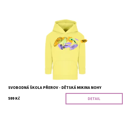
Klasická dětská mikina s kapucí a přední kapsou, s rovným
střihem a bočními švy. Pro naše přátele ze Svobodné školy z
Přerova :)
Dostupnost:
Vyrobíme
Kód:
367/S/SV
SVOBODNÁ ŠKOLA PŘEROV - DĚTSKÁ MIKINA NOHY
599 Kč
DETAIL