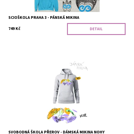
SCIOŠKOLA PRAHA 3 - PÁNSKÁ MIKINA
749 Kč
DETAIL
Klasická mikina s kapucí a přední kapsou, s rovným střihem a
bočními švy. Pro naše přátele ze Svobodné školy z Přerova :)
Dostupnost:
Vyrobíme
Kód:
373/S/SV
SVOBODNÁ ŠKOLA PŘEROV - DÁMSKÁ MIKINA NOHY