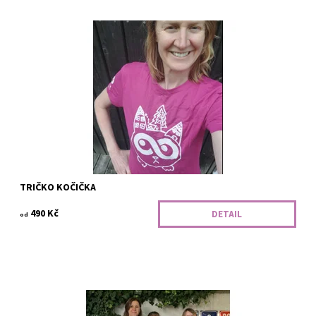
Naše ušatá kočička vás podrží stejně jako naši školu. Logo plné
síly.
Dostupnost:
Vyrobíme
Kód:
303/SCI/P/BAV
TRIČKO KOČIČKA
490 Kč
DETAIL
od
Svět bude čím dál složitější a změny budou probíhat čím dál