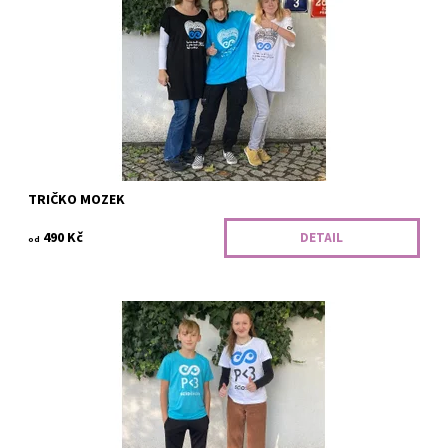
rychleji. Ve Scioškole se toho nebojíme.
Dostupnost:
Vyrobíme
Kód:
306/SCI/P/BAV
TRIČKO MOZEK
490 Kč
DETAIL
od
Srdíčko na tomto tričku vás bude každý den hřát. Logo plné
emocí Love Praha 3.
Dostupnost:
Vyrobíme
Kód:
312/SCI/P/BAV