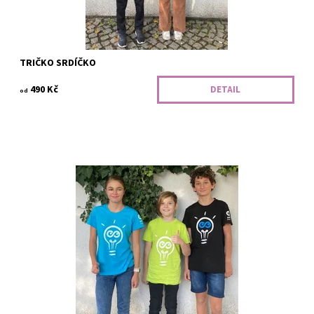
TRIČKO SRDÍČKO
490 Kč
DETAIL
od
Tahle žárovka vám rozzáří každou myšlenku. Energií nabité tričko
se žárovkou.
Dostupnost:
Vyrobíme
Kód:
300/SCI