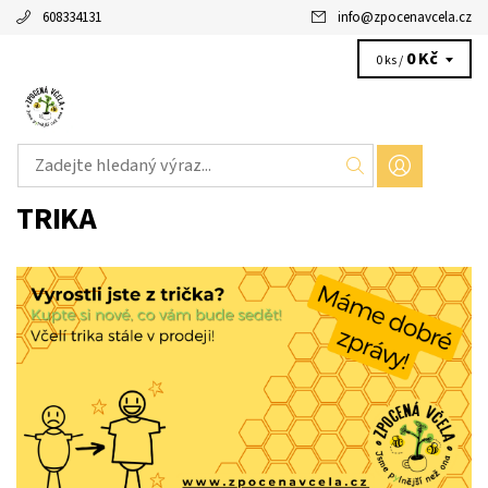
608334131
info
@
zpocenavcela.cz
0 Kč
0 ks /
TRIKA