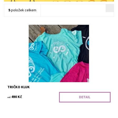
5
položek celkem
Tohoto scioškoláka nezaskočí branbal, matematika ani žádná
změna. Klidně bude hrát i ve vašem týmu.
Dostupnost:
Vyrobíme
Kód:
315/SCI/P/BAV
TRIČKO KLUK
490 Kč
DETAIL
od