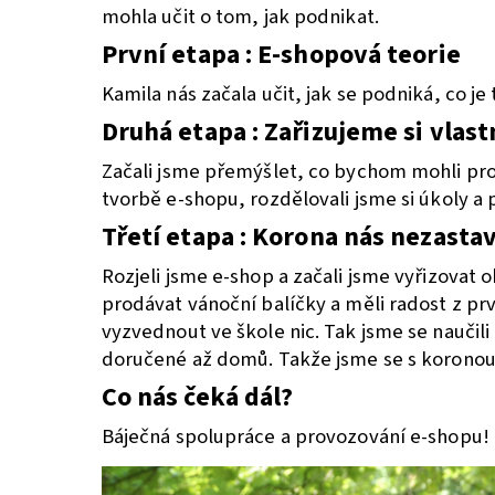
mohla učit o tom, jak podnikat.
První etapa : E-shopová teorie
Kamila nás začala učit, jak se podniká, co je 
Druhá etapa : Zařizujeme si vlas
Začali jsme přemýšlet, co bychom mohli prod
tvorbě e-shopu, rozdělovali jsme si úkoly a 
Třetí etapa : Korona nás nezastav
Rozjeli jsme e-shop a začali jsme vyřizovat
prodávat vánoční balíčky a měli radost z pr
vyzvednout ve škole nic. Tak jsme se naučil
doručené až domů. Takže jsme se s koronou
Co nás čeká dál?
Báječná spolupráce a provozování e-shopu!