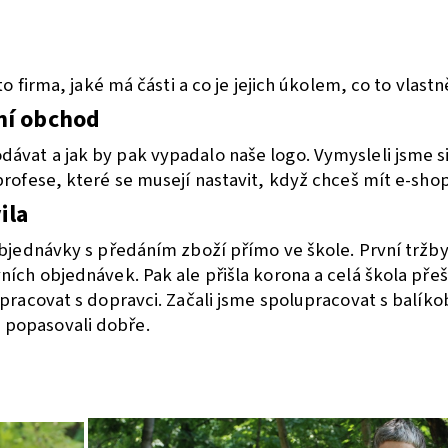
to firma, jaké má části a co je jejich úkolem, co to vlastn
tní obchod
ávat a jak by pak vypadalo naše logo. Vymysleli jsme si
profese, které se musejí nastavit, když chceš mít e-shop
ila
 objednávky s předáním zboží přímo ve škole. První tržby
vních objednávek. Pak ale přišla korona a
celá škola přeš
i pracovat s dopravci. Začali jsme spolupracovat s bal
 popasovali dobře.