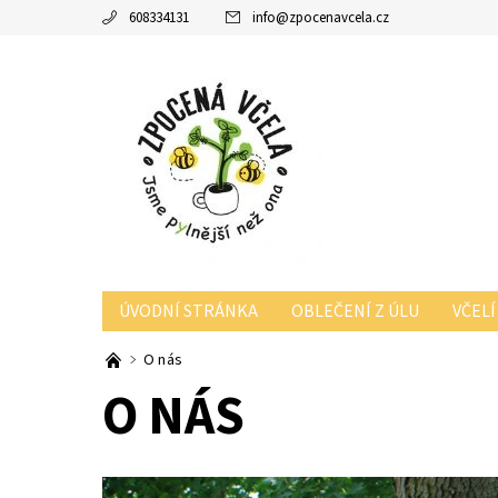
608334131
info
@
zpocenavcela.cz
ÚVODNÍ STRÁNKA
OBLEČENÍ Z ÚLU
VČELÍ
O nás
O NÁS