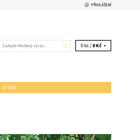
PŘIHLÁŠENÍ
0 ks /
0 Kč
O NÁS