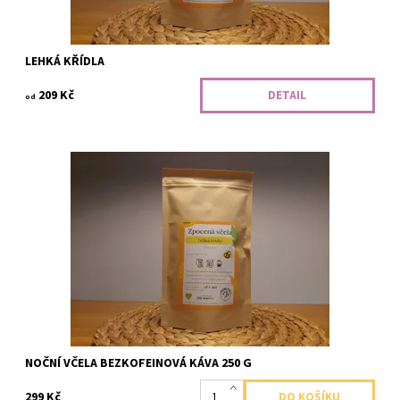
LEHKÁ KŘÍDLA
209 Kč
DETAIL
od
Noční včela je 100% Arabika bez kofeinu, který je z kávy
odstraněn pomocí procesu Swiss Water Decaf.
Dostupnost:
Momentálně nedostupné
Kód:
069007
Značka:
Zpocená včela
NOČNÍ VČELA BEZKOFEINOVÁ KÁVA 250 G
299 Kč