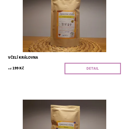
oříškové čokolády. Ideální do automatu.
Dostupnost:
Napražíme
Kód:
029302
Značka:
Zpocená včela
VČELÍ KRÁLOVNA
199 Kč
DETAIL
od
Žihadlo je káva pro doplnění energie. Tradiční hořká chuť kakaa a
ražených mandlí. Pro moka, espreso i french press.
Dostupnost:
Napražíme
Kód:
029303