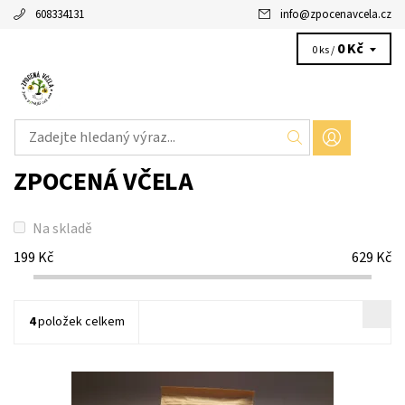
608334131
info
@
zpocenavcela.cz
0 Kč
0 ks /
ZPOCENÁ VČELA
Na skladě
199
Kč
629
Kč
4
položek celkem
Včelí královna je čerstvě pražená káva na espreso s chutí