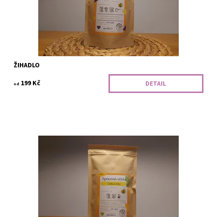
Značka:
Zpocená včela
ŽIHADLO
199 Kč
DETAIL
od
Lehká křídla je směs Arabik z Jižní Ameriky - sametová a jemná -
do automatu, french pressu i na filtr.
Dostupnost:
Napražíme
Kód:
029301
Značka:
Zpocená včela