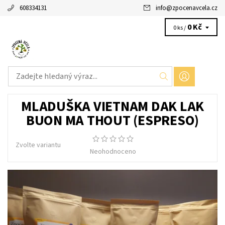
608334131
info
@
zpocenavcela.cz
0 Kč
0 ks /
MLADUŠKA VIETNAM DAK LAK
BUON MA THOUT (ESPRESO)
Zvolte variantu
Neohodnoceno