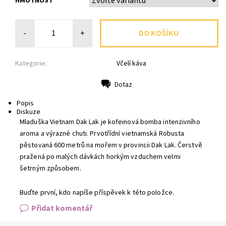
HMOTNOST
-
+
Kategorie:
Včelí káva
Dotaz
Tisk
Popis
Diskuze
Mladuška Vietnam Dak Lak je kofeinová bomba intenzivního
aroma a výrazné chuti. Prvotřídní vietnamská Robusta
pěstovaná 600 metrů na mořem v provincii Dak Lak. Čerstvě
pražená po malých dávkách horkým vzduchem velmi
šetrným způsobem.
Buďte první, kdo napíše příspěvek k této položce.
Přidat komentář